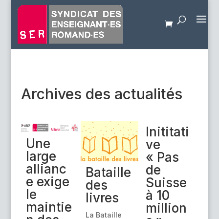
Archives des actualités
Inititati
Une
ve
large
« Pas
allianc
de
Bataille
e exige
Suisse
des
le
à 10
livres
maintie
million
La Bataille