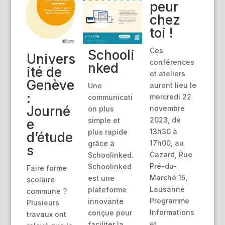
peur
chez
toi !
Ces
Schooli
Univers
conférences
nked
ité de
et ateliers
Genève
auront lieu le
Une
:
mercredi 22
communicati
Journé
novembre
on plus
2023, de
simple et
e
13h30 à
plus rapide
d’étude
17h00, au
grâce à
s
Cazard, Rue
Schoolinked.
Pré-du-
Schoolinked
Faire forme
Marché 15,
est une
scolaire
Lausanne
plateforme
commune ?
Programme
innovante
Plusieurs
Informations
conçue pour
travaux ont
et
faciliter la