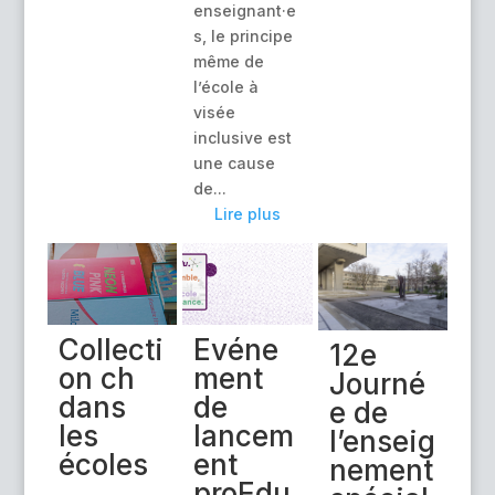
enseignant·e
s, le principe
même de
l’école à
visée
inclusive est
une cause
de...
Lire plus
Collecti
Evéne
12e
on ch
ment
Journé
dans
de
e de
les
lancem
l’enseig
écoles
ent
nement
proEdu