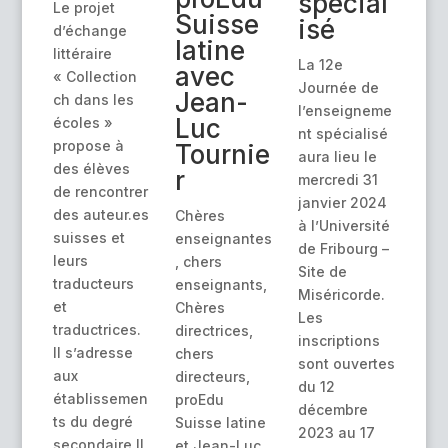
spécial
Le projet
Suisse
isé
d’échange
latine
littéraire
La 12e
avec
« Collection
Journée de
Jean-
ch dans les
l’enseigneme
Luc
écoles »
nt spécialisé
propose à
Tournie
aura lieu le
des élèves
r
mercredi 31
de rencontrer
janvier 2024
des auteur.es
Chères
à l’Université
suisses et
enseignantes
de Fribourg –
leurs
, chers
Site de
traducteurs
enseignants,
Miséricorde.
et
Chères
Les
traductrices.
directrices,
inscriptions
Il s’adresse
chers
sont ouvertes
aux
directeurs,
du 12
établissemen
proEdu
décembre
ts du degré
Suisse latine
2023 au 17
secondaire II
et Jean-Luc