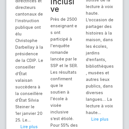
inclusi
directrices et
lecture à voix
ve
directeurs
haute.
cantonaux de
Près de 2500
L’occasion de
l’instruction
enseignant·e
partager des
publique ont
s ont
histoires à la
élu
participé à
maison, dans
Christophe
l'enquête
les écoles,
Darbellay à la
romande
jardins
présidence
lancée par le
d’enfants,
de la CDIP. Le
SSP et le SER.
bibliothèques
conseiller
Les résultats
, musées et
d’État
confirment
autres lieux
valaisan
que le
publics, dans
succèdera à
soutien à
diverses
la conseillère
l'école à
langues… La
d’État Silvia
visée
lecture à voix
Steiner le
inclusive
haute...
1er janvier 20
s’est étiolé.
Lire plus
25. Le...
Pour 55% des
Lire plus