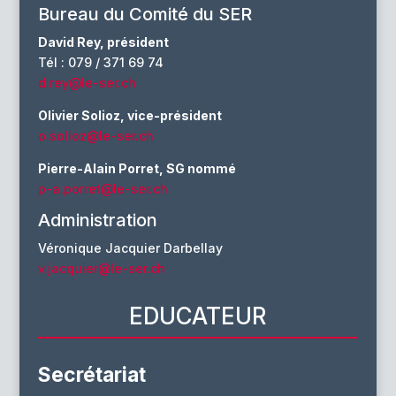
Bureau du Comité du SER
David Rey, président
Tél : 079 / 371 69 74
d.rey@le-ser.ch
Olivier Solioz, vice-président
o.solioz@le-ser.ch
Pierre-Alain Porret, SG nommé
p-a.porret@le-ser.ch
Administration
Véronique Jacquier Darbellay
v.jacquier@le-ser.ch
EDUCATEUR
Secrétariat