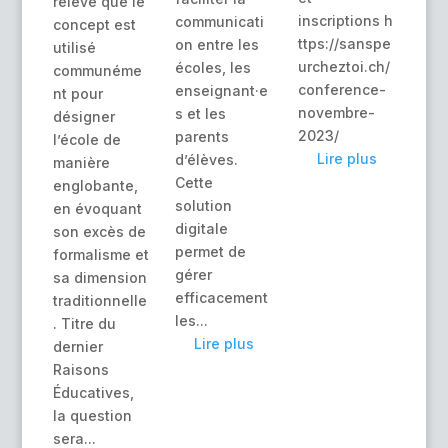
relevé que le
inscriptions h
communicati
concept est
ttps://sanspe
on entre les
utilisé
urcheztoi.ch/
écoles, les
communéme
conference-
enseignant·e
nt pour
novembre-
s et les
désigner
2023/
parents
l’école de
Lire plus
d’élèves.
manière
Cette
englobante,
solution
en évoquant
digitale
son excès de
permet de
formalisme et
gérer
sa dimension
efficacement
traditionnelle
les...
. Titre du
Lire plus
dernier
Raisons
Éducatives,
la question
sera...