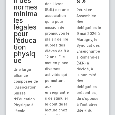
n des
s »
des Livres
normes
(BdL) est une
Réuni en
minima
association
Assemblée
les
qui a pour
des
légales
mission de
délégué∙es le
pour
promouvoir le
9 mai 2026 à
l’éduca
plaisir de lire
Martigny, le
auprès des
Syndicat des
tion
élèves de 8 à
Enseignant∙e
physiq
12 ans. Elle
s Romand∙es
ue
met en place
(SER) a
diverses
décidé, à
Une large
activités qui
l’unanimité
alliance
permettent
des
composée de
aux
délégué∙es
l'Association
enseignant∙e
présent∙es,
Suisse
s de stimuler
de s’opposer
d’Education
le goût de la
à l’initiative
Physique à
lecture chez
dite « du
l’école