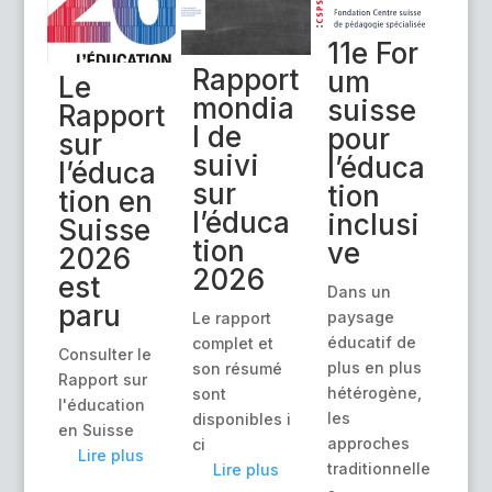
11e For
Rapport
um
Le
mondia
suisse
Rapport
l de
pour
sur
suivi
l’éduca
l’éduca
sur
tion
tion en
l’éduca
inclusi
Suisse
tion
ve
2026
2026
est
Dans un
paru
paysage
Le rapport
éducatif de
complet et
Consulter le
plus en plus
son résumé
Rapport sur
hétérogène,
sont
l'éducation
les
disponibles i
en Suisse
approches
ci
Lire plus
traditionnelle
Lire plus