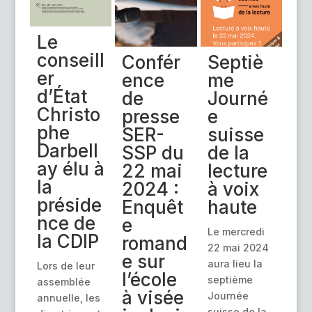
Le
conseill
Confér
Septiè
er
ence
me
d’État
de
Journé
Christo
presse
e
phe
SER-
suisse
Darbell
SSP du
de la
ay élu à
22 mai
lecture
la
2024 :
à voix
préside
Enquêt
haute
nce de
e
Le mercredi
la CDIP
romand
22 mai 2024
e sur
aura lieu la
Lors de leur
l’école
septième
assemblée
à visée
Journée
annuelle, les
suisse de la