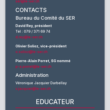
ser@le-ser.ch
CONTACTS
Bureau du Comité du SER
David Rey, président
Tél : 079 / 371 69 74
d.rey@le-ser.ch
Olivier Solioz, vice-président
o.solioz@le-ser.ch
Pierre-Alain Porret, SG nommé
p-a.porret@le-ser.ch
Administration
Véronique Jacquier Darbellay
v.jacquier@le-ser.ch
EDUCATEUR