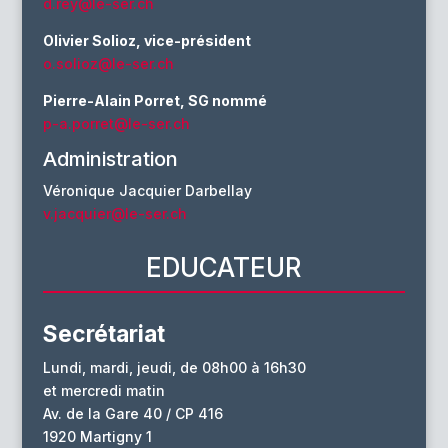
d.rey@le-ser.ch
Olivier Solioz, vice-président
o.solioz@le-ser.ch
Pierre-Alain Porret, SG nommé
p-a.porret@le-ser.ch
Administration
Véronique Jacquier Darbellay
v.jacquier@le-ser.ch
EDUCATEUR
Secrétariat
Lundi, mardi, jeudi, de 08h00 à 16h30
et mercredi matin
Av. de la Gare 40 / CP 416
1920 Martigny 1