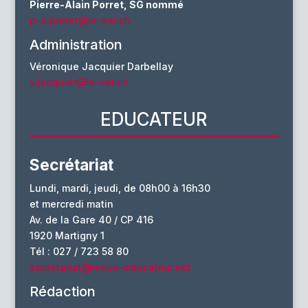
Pierre-Alain Porret, SG nommé
p-a.porret@le-ser.ch
Administration
Véronique Jacquier Darbellay
v.jacquier@le-ser.ch
EDUCATEUR
Secrétariat
Lundi, mardi, jeudi, de 08h00 à 16h30
et mercredi matin
Av. de la Gare 40 / CP 416
1920 Martigny 1
Tél : 027 / 723 58 80
secretariat@revue-educateur.net
Rédaction