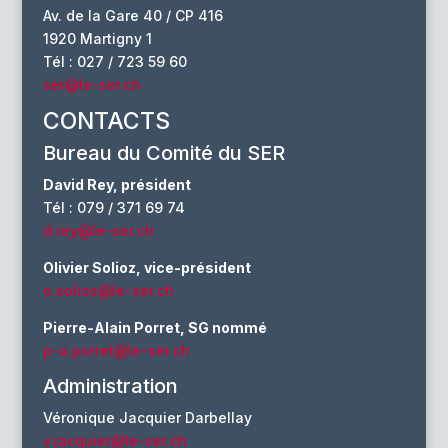
Av. de la Gare 40 / CP 416
1920 Martigny 1
Tél : 027 / 723 59 60
ser@le-ser.ch
CONTACTS
Bureau du Comité du SER
David Rey, président
Tél : 079 / 371 69 74
d.rey@le-ser.ch
Olivier Solioz, vice-président
o.solioz@le-ser.ch
Pierre-Alain Porret, SG nommé
p-a.porret@le-ser.ch
Administration
Véronique Jacquier Darbellay
v.jacquier@le-ser.ch