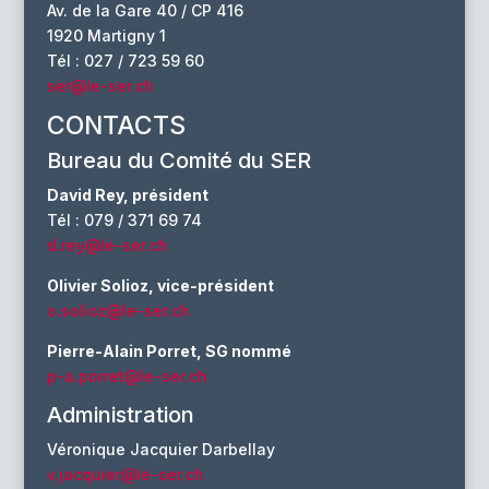
Av. de la Gare 40 / CP 416
1920 Martigny 1
Tél : 027 / 723 59 60
ser@le-ser.ch
CONTACTS
Bureau du Comité du SER
David Rey, président
Tél : 079 / 371 69 74
d.rey@le-ser.ch
Olivier Solioz, vice-président
o.solioz@le-ser.ch
Pierre-Alain Porret, SG nommé
p-a.porret@le-ser.ch
Administration
Véronique Jacquier Darbellay
v.jacquier@le-ser.ch