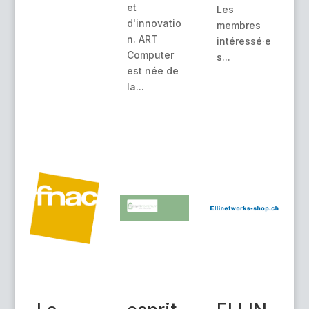
et
Les
d'innovatio
membres
n. ART
intéressé·e
Computer
s...
est née de
la...