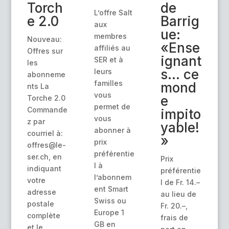
Torch
de
L’offre Salt
e 2.0
Barrig
aux
ue:
membres
Nouveau:
«Ense
affiliés au
Offres sur
ignant
SER et à
les
s… ce
leurs
abonneme
familles
mond
nts La
vous
e
Torche 2.0
permet de
Commande
impito
vous
z par
yable!
abonner à
courriel à:
»
prix
offres@le-
préférentie
ser.ch, en
Prix
l à
indiquant
préférentie
l’abonnem
votre
l de Fr. 14.–
ent Smart
adresse
au lieu de
Swiss ou
postale
Fr. 20.–,
Europe 1
complète
frais de
GB en
et le