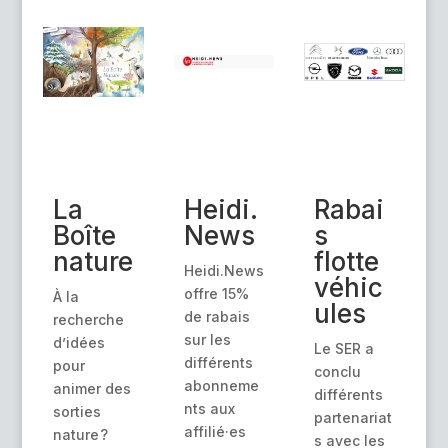
La
Heidi.
Rabai
Boîte
News
s
nature
flotte
Heidi.News
véhic
offre 15%
À la
ules
de rabais
recherche
sur les
d’idées
Le SER a
différents
pour
conclu
abonneme
animer des
différents
nts aux
sorties
partenariat
affilié·es
nature ?
s avec les