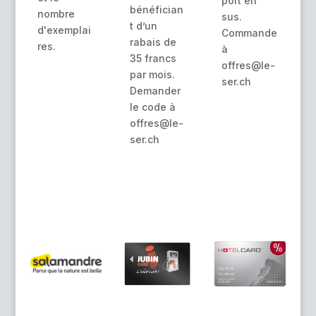
port en
bénéfician
nombre
sus.
t d’un
d'exemplai
Commande
rabais de
res.
à
35 francs
offres@le-
par mois.
ser.ch
Demander
le code à
offres@le-
ser.ch