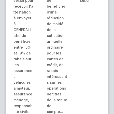
ser.ch pour
de
ser.ch
recevoir l'a
bénéficier
ttestation
d’une
à envoyer
réduction
à
de moitié
GENERALI
de la
afin de
cotisation
bénéficier
annuelle
entre 15%
ordinaire
et 19% de
pour les
rabais sur
cartes de
les
crédit, de
assurance
rabais
s :
intéressant
véhicules
s sur les
à moteur,
opérations
assurance
de titres,
ménage,
de la tenue
responsabi
de
lité civile,
compte...