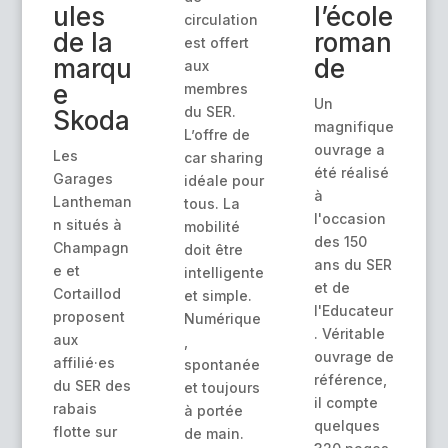
ules
l’école
circulation
de la
roman
est offert
marqu
de
aux
e
membres
Un
du SER.
Skoda
magnifique
L’offre de
ouvrage a
Les
car sharing
été réalisé
Garages
idéale pour
à
Lantheman
tous. La
l'occasion
n situés à
mobilité
des 150
Champagn
doit être
ans du SER
e et
intelligente
et de
Cortaillod
et simple.
l'Educateur
proposent
Numérique
. Véritable
aux
,
ouvrage de
affilié·es
spontanée
référence,
du SER des
et toujours
il compte
rabais
à portée
quelques
flotte sur
de main.