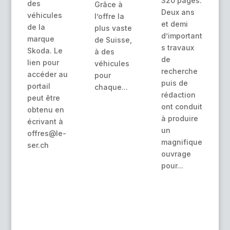
320 pages.
des
Grâce à
Deux ans
véhicules
l’offre la
et demi
de la
plus vaste
d’important
marque
de Suisse,
s travaux
Skoda. Le
à des
de
lien pour
véhicules
recherche
accéder au
pour
puis de
portail
chaque...
rédaction
peut être
ont conduit
obtenu en
à produire
écrivant à
un
offres@le-
magnifique
ser.ch
ouvrage
pour...