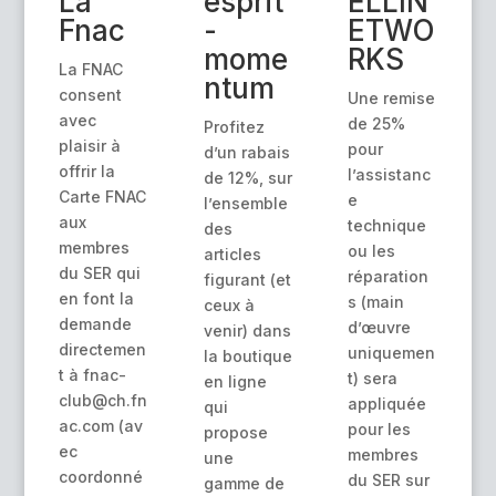
La
esprit
ELLIN
Fnac
-
ETWO
mome
RKS
La FNAC
ntum
consent
Une remise
avec
de 25%
Profitez
plaisir à
pour
d’un rabais
offrir la
l’assistanc
de 12%, sur
Carte FNAC
e
l’ensemble
aux
technique
des
membres
ou les
articles
du SER qui
réparation
figurant (et
en font la
s (main
ceux à
demande
d’œuvre
venir) dans
directemen
uniquemen
la boutique
t à fnac-
t) sera
en ligne
club@ch.fn
appliquée
qui
ac.com (av
pour les
propose
ec
membres
une
coordonné
du SER sur
gamme de