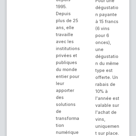
Pour une
1995.
dégustatio
Depuis
n payante
plus de 25
à 15 francs
ans, elle
(6 vins
travaille
pour 6
avec les
onces),
institutions
une
privées et
dégustatio
publiques
n du même
du monde
type est
entier pour
offerte. Un
leur
rabais de
apporter
10% à
des
l'année est
solutions
valable sur
de
l'achat de
transforma
vins,
tion
uniquemen
numérique
t sur place.