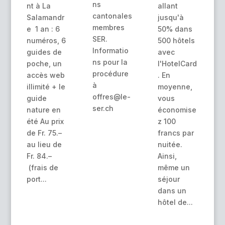
ns
nt à La
allant
cantonales
Salamandr
jusqu'à
membres
e 1 an : 6
50% dans
SER.
numéros, 6
500 hôtels
Informatio
guides de
avec
ns pour la
poche, un
l'HotelCard
procédure
accès web
. En
à
illimité + le
moyenne,
offres@le-
guide
vous
ser.ch
nature en
économise
été Au prix
z 100
de Fr. 75.–
francs par
au lieu de
nuitée.
Fr. 84.–
Ainsi,
(frais de
même un
port...
séjour
dans un
hôtel de...