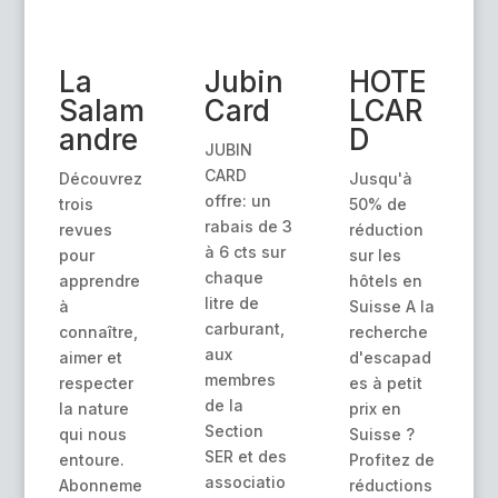
La
Jubin
HOTE
Salam
Card
LCAR
andre
D
JUBIN
CARD
Découvrez
Jusqu'à
offre: un
trois
50% de
rabais de 3
revues
réduction
à 6 cts sur
pour
sur les
chaque
apprendre
hôtels en
litre de
à
Suisse A la
carburant,
connaître,
recherche
aux
aimer et
d'escapad
membres
respecter
es à petit
de la
la nature
prix en
Section
qui nous
Suisse ?
SER et des
entoure.
Profitez de
associatio
Abonneme
réductions