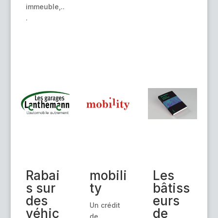
immeuble,..
.
Rabai
mobili
Les
s sur
ty
bâtiss
des
eurs
Un crédit
véhic
de
de