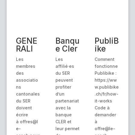
GENE
Banqu
PubliB
RALI
e Cler
ike
Les
Les
Comment
membres
affilié·es
fonctionne
des
du SER
Publibike :
associatio
peuvent
https://ww
ns
profiter
w.publibike
cantonales
d’un
.ch/fr/how-
du SER
partenariat
it-works
doivent
avec la
Code à
écrire
banque
demander
à offres@l
CLER et
à
e-
leur permet
offre@le-