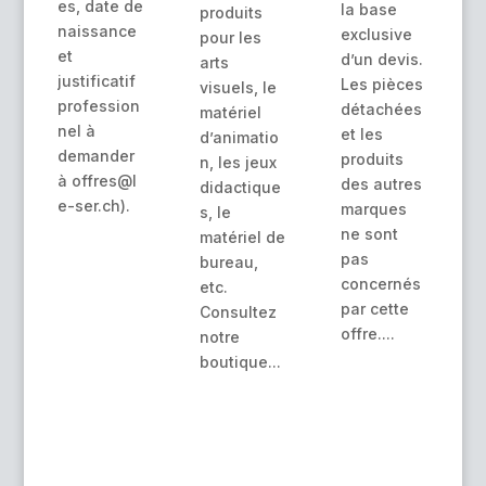
es, date de
la base
produits
naissance
exclusive
pour les
et
d’un devis.
arts
justificatif
Les pièces
visuels, le
profession
détachées
matériel
nel à
et les
d’animatio
demander
produits
n, les jeux
à offres@l
des autres
didactique
e-ser.ch).
marques
s, le
ne sont
matériel de
pas
bureau,
concernés
etc.
par cette
Consultez
offre....
notre
boutique...