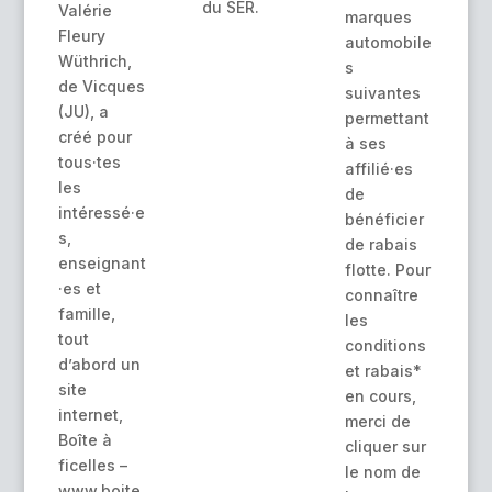
du SER.
Valérie
marques
Fleury
automobile
Wüthrich,
s
de Vicques
suivantes
(JU), a
permettant
créé pour
à ses
tous·tes
affilié·es
les
de
intéressé·e
bénéficier
s,
de rabais
enseignant
flotte. Pour
·es et
connaître
famille,
les
tout
conditions
d’abord un
et rabais*
site
en cours,
internet,
merci de
Boîte à
cliquer sur
ficelles –
le nom de
www.boite