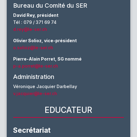
Bureau du Comité du SER
David Rey, président
Tél : 079 / 371 69 74
d.rey@le-ser.ch
Olivier Solioz, vice-président
o.solioz@le-ser.ch
Pierre-Alain Porret, SG nommé
p-a.porret@le-ser.ch
Administration
Véronique Jacquier Darbellay
v.jacquier@le-ser.ch
EDUCATEUR
Secrétariat