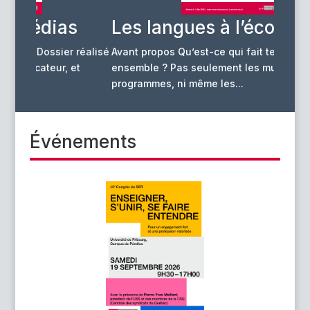
s
Les langues à l’école
Hors
déc
réalisé
Avant propos Qu’est-ce qui fait tenir une école
et
ensemble ? Pas seulement les murs, ni les
programmes, ni même les...
Événements