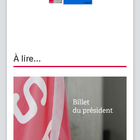
45ème Congrès du SER
« Enseigner, s’unir, se faire
entendre »
Programme et inscription (le Congrès du SER est
réservé à ses membres)
À lire...