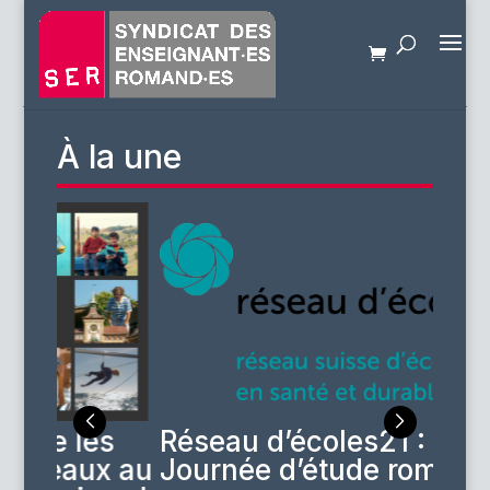
À la une
s
Réseau d’écoles21 :
ico
x au
Journée d’étude romande
d’é