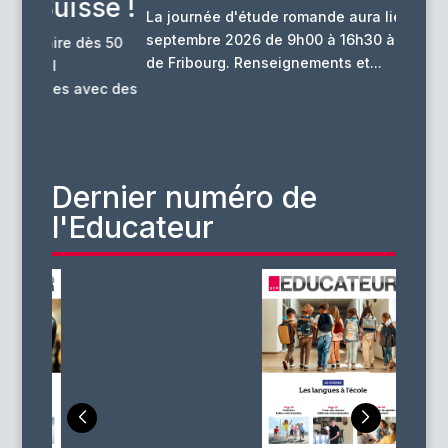
se !
La journée d'étude romande aura lieu le 23
La thém
septembre 2026 de 9h00 à 16h30 à l'Université
énergét
ès 50
de Fribourg. Renseignements et...
l’appro
aura...
ec des
Dernier numéro de
l'Educateur