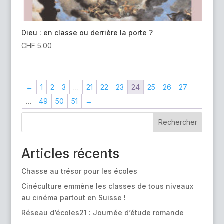
Dieu : en classe ou derrière la porte ?
CHF
5.00
←
1
2
3
…
21
22
23
24
25
26
27
…
49
50
51
→
Rechercher
Articles récents
Chasse au trésor pour les écoles
Cinéculture emmène les classes de tous niveaux
au cinéma partout en Suisse !
Réseau d’écoles21 : Journée d’étude romande