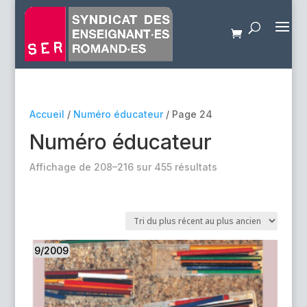
Accueil
/
Numéro éducateur
/ Page 24
Numéro éducateur
Trié
Affichage de 208–216 sur 455 résultats
du
plus
récent
au
plus
9/2009
ancien