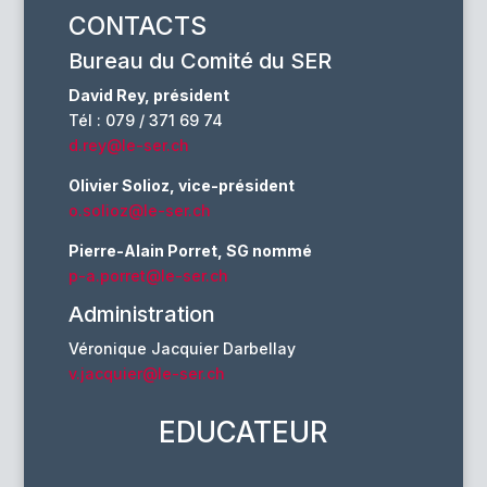
CONTACTS
Bureau du Comité du SER
David Rey, président
Tél : 079 / 371 69 74
d.rey@le-ser.ch
Olivier Solioz, vice-président
o.solioz@le-ser.ch
Pierre-Alain Porret, SG nommé
p-a.porret@le-ser.ch
Administration
Véronique Jacquier Darbellay
v.jacquier@le-ser.ch
EDUCATEUR