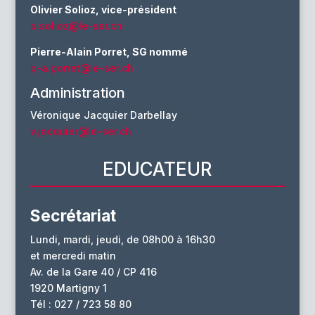
Olivier Solioz, vice-président
o.solioz@le-ser.ch
Pierre-Alain Porret, SG nommé
p-a.porret@le-ser.ch
Administration
Véronique Jacquier Darbellay
v.jacquier@le-ser.ch
EDUCATEUR
Secrétariat
Lundi, mardi, jeudi, de 08h00 à 16h30
et mercredi matin
Av. de la Gare 40 / CP 416
1920 Martigny 1
Tél : 027 / 723 58 80