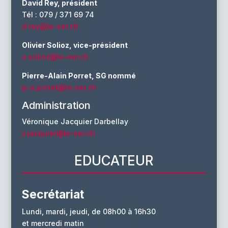
David Rey, président
Tél : 079 / 371 69 74
d.rey@le-ser.ch
Olivier Solioz, vice-président
o.solioz@le-ser.ch
Pierre-Alain Porret, SG nommé
p-a.porret@le-ser.ch
Administration
Véronique Jacquier Darbellay
v.jacquier@le-ser.ch
EDUCATEUR
Secrétariat
Lundi, mardi, jeudi, de 08h00 à 16h30
et mercredi matin