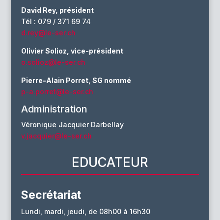
David Rey, président
Tél : 079 / 371 69 74
d.rey@le-ser.ch
Olivier Solioz, vice-président
o.solioz@le-ser.ch
Pierre-Alain Porret, SG nommé
p-a.porret@le-ser.ch
Administration
Véronique Jacquier Darbellay
v.jacquier@le-ser.ch
EDUCATEUR
Secrétariat
Lundi, mardi, jeudi, de 08h00 à 16h30