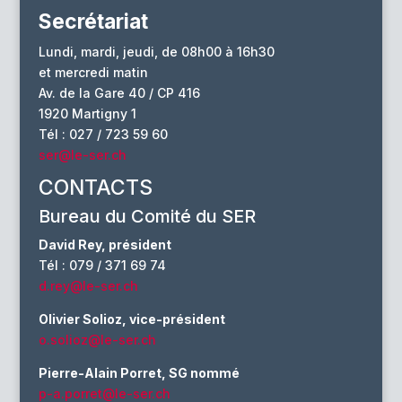
Secrétariat
Lundi, mardi, jeudi, de 08h00 à 16h30
et mercredi matin
Av. de la Gare 40 / CP 416
1920 Martigny 1
Tél : 027 / 723 59 60
ser@le-ser.ch
CONTACTS
Bureau du Comité du SER
David Rey, président
Tél : 079 / 371 69 74
d.rey@le-ser.ch
Olivier Solioz, vice-président
o.solioz@le-ser.ch
Pierre-Alain Porret, SG nommé
p-a.porret@le-ser.ch