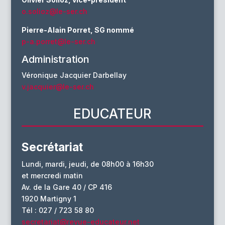
o.solioz@le-ser.ch
Pierre-Alain Porret, SG nommé
p-a.porret@le-ser.ch
Administration
Véronique Jacquier Darbellay
v.jacquier@le-ser.ch
EDUCATEUR
Secrétariat
Lundi, mardi, jeudi, de 08h00 à 16h30
et mercredi matin
Av. de la Gare 40 / CP 416
1920 Martigny 1
Tél : 027 / 723 58 80
secretariat@revue-educateur.net