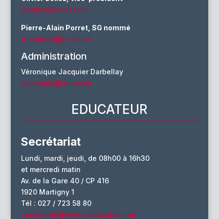
o.solioz@le-ser.ch
Pierre-Alain Porret, SG nommé
p-a.porret@le-ser.ch
Administration
Véronique Jacquier Darbellay
v.jacquier@le-ser.ch
EDUCATEUR
Secrétariat
Lundi, mardi, jeudi, de 08h00 à 16h30
et mercredi matin
Av. de la Gare 40 / CP 416
1920 Martigny 1
Tél : 027 / 723 58 80
secretariat@revue-educateur.net