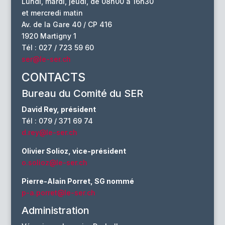
Lundi, mardi, jeudi, de 08h00 à 16h30
et mercredi matin
Av. de la Gare 40 / CP 416
1920 Martigny 1
Tél : 027 / 723 59 60
ser@le-ser.ch
CONTACTS
Bureau du Comité du SER
David Rey, président
Tél : 079 / 371 69 74
d.rey@le-ser.ch
Olivier Solioz, vice-président
o.solioz@le-ser.ch
Pierre-Alain Porret, SG nommé
p-a.porret@le-ser.ch
Administration