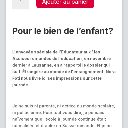
Ajouter au panier
de
l
11es
t
Assises
e
romandes
r
Pour le bien
de l’enfant ?
de
n
l'éducation
a
–
t
École
i
L'envoyée spéciale de l'Educateur aux 11es
à
v
Assises romandes de l'éducation, en novembre
journée
e
dernier à Lausanne, en a rapporté le dossier qui
continue,
:
suit. Étrangère au monde de l'enseignement, Nora
quels
Foti nous livre ici ses impressions sur cette
regards ?
journée.
Je ne suis ni parente, ni actrice du monde scolaire,
ni politicienne. Pour tout vous dire, je pensais
naïvement que l’école à journée continue était
normalisée et établie en Suisse romande. Et je ne