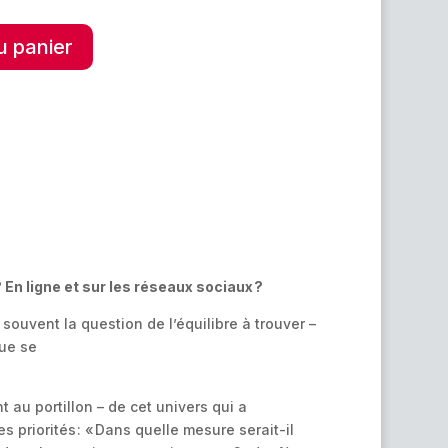
A
u panier
l
t
e
r
n
a
t
i
v
e
:
En ligne et sur les réseaux sociaux ?
souvent la question de l’équilibre à trouver –
que se
au portillon – de cet univers qui a
 priorités : « Dans quelle mesure serait-il