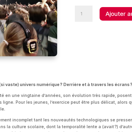
quantité
Ajouter a
de
Ados
–
La
vie
en
numérique
 vaste) univers numérique ? Derrière et à travers les écrans ? 
té en une vingtaine d’années, son évolution très rapide, posent 
rs ligne. Pour les jeunes, l’exercice peut être plus délicat, alors 
le.
cément incomplet tant les nouveautés technologiques se pressent 
a culture scolaire, dont la temporalité lente a (avait ?) d’autres