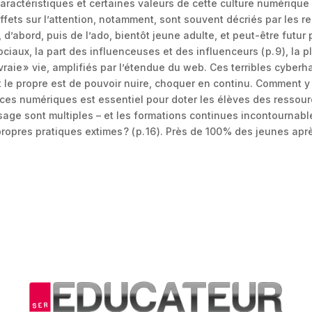
aractéristiques et certaines valeurs de cette culture numérique da
ets sur l’attention, notamment, sont souvent décriés par les reche
 d’abord, puis de l’ado, bientôt jeune adulte, et peut-être futur
iaux, la part des influenceuses et des influenceurs ( p. 9 ), l
raie » vie, amplifiés par l’étendue du web. Ces terribles cyberhain
t le propre est de pouvoir nuire, choquer en continu. Comment y fa
s numériques est essentiel pour doter les élèves des ressource
ntissage sont multiples – et les formations continues incontournab
 propres pratiques extimes ? ( p. 16 ). Près de 100 % des jeunes a