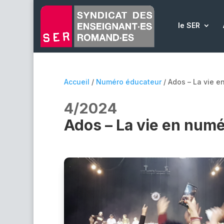
le SER
Accueil
/
Numéro éducateur
/ Ados – La vie e
4/2024
Ados – La vie en num