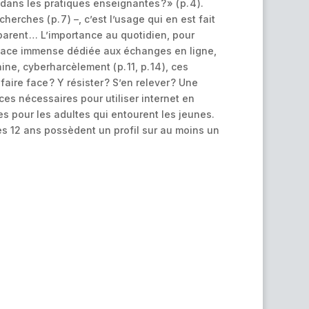
ns les pratiques enseignantes ? » ( p. 4 ).
rches ( p. 7 ) –, c’est l’usage qui en est fait
 parent … L’importance au quotidien, pour
a place immense dédiée aux échanges en ligne,
e, cyberharcèlement ( p. 11, p. 14 ), ces
ire face ? Y résister ? S’en relever ? Une
s nécessaires pour utiliser internet en
les pour les adultes qui entourent les jeunes.
près 12 ans possèdent un profil sur au moins un