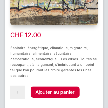
CHF
12.00
Sanitaire, énergétique, climatique, migratoire,
humanitaire, alimentaire, sécuritaire,
démocratique, économique … Les crises. Toutes se
recoupant, s’amalgamant, s’imbriquant à un point
tel que l’on pourrait les croire garantes les unes
des autres.
quantité
A
Ajouter au panier
de
l
Crises
t
!?
e