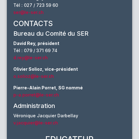
Tél : 027 / 723 59 60
ser@le-ser.ch
CONTACTS
Bureau du Comité du SER
David Rey, président
Tél : 079 / 371 69 74
d.rey@le-ser.ch
Olivier Solioz, vice-président
o.solioz@le-ser.ch
Pierre-Alain Porret, SG nommé
p-a.porret@le-ser.ch
Administration
Véronique Jacquier Darbellay
v.jacquier@le-ser.ch