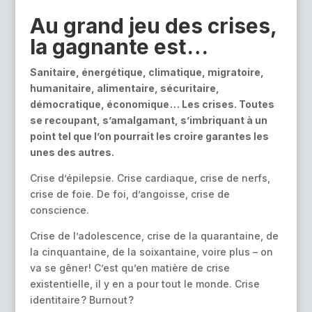
r
Au grand jeu des crises,
n
a
la gagnante est …
t
i
Sanitaire, énergétique, climatique, migratoire,
v
humanitaire, alimentaire, sécuritaire,
e
démocratique, économique … Les crises. Toutes
:
se recoupant, s’amalgamant, s’imbriquant à un
point tel que l’on pourrait les croire garantes les
unes des autres.
Crise d’épilepsie. Crise cardiaque, crise de nerfs,
crise de foie. De foi, d’angoisse, crise de
conscience.
Crise de l’adolescence, crise de la quarantaine, de
la cinquantaine, de la soixantaine, voire plus – on
va se gêner ! C’est qu’en matière de crise
existentielle, il y en a pour tout le monde. Crise
identitaire ? Burnout ?