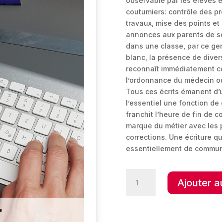
observable par les élèves e
coutumiers: contrôle des p
travaux, mise des points et
annonces aux parents de so
dans une classe, par ce gen
blanc, la présence de diver
reconnaît immédiatement c
l’ordonnance du médecin ou
Tous ces écrits émanent d’u
l’essentiel une fonction d
franchit l’heure de fin de co
marque du métier avec les 
corrections. Une écriture q
essentiellement de commun
quantité
Ajouter a
de
Écrire
pour
(se)