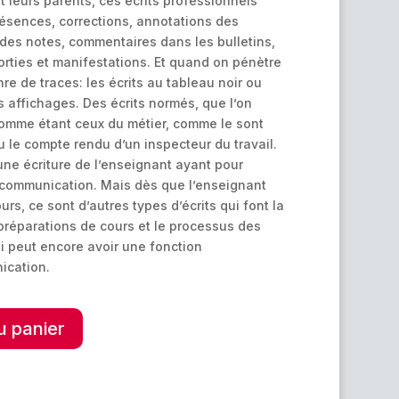
t leurs parents, ces écrits professionnels
résences, corrections, annotations des
 des notes, commentaires dans les bulletins,
rties et manifestations. Et quand on pénètre
re de traces: les écrits au tableau noir ou
s affichages. Des écrits normés, que l’on
omme étant ceux du métier, comme le sont
 le compte rendu d’un inspecteur du travail.
ne écriture de l’enseignant ayant pour
e communication. Mais dès que l’enseignant
urs, ce sont d’autres types d’écrits qui font la
préparations de cours et le processus des
ui peut encore avoir une fonction
ication.
A
u panier
l
t
e
r