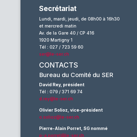
Secrétariat
Lundi, mardi, jeudi, de 08h00 à 16h30
et mercredi matin
Av. de la Gare 40 / CP 416
1920 Martigny 1
Tél : 027 / 723 59 60
ser@le-ser.ch
CONTACTS
Bureau du Comité du SER
David Rey, président
Tél : 079 / 371 69 74
d.rey@le-ser.ch
Olivier Solioz, vice-président
o.solioz@le-ser.ch
Pierre-Alain Porret, SG nommé
p-a.porret@le-ser.ch