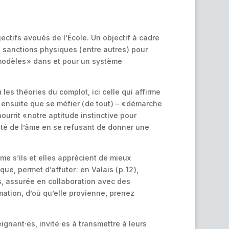
ectifs avoués de l’École. Un objectif à cadre
s sanctions physiques ( entre autres ) pour
 « modèles » dans et pour un système
les théories du complot, ici celle qui affirme
 ensuite que se méfier ( de tout ) – « démarche
urrit « notre aptitude instinctive pour
quillité de l’âme en se refusant de donner une
ême s’ils et elles apprécient de mieux
 permet d’affuter : en Valais ( p. 12 ),
s, assurée en collaboration avec des
mation, d’où qu’elle provienne, prenez
gnant·es, invité·es à transmettre à leurs