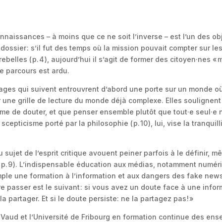
naissances – à moins que ce ne soit l’inverse – est l’un des obj
 dossier : s’il fut des temps où la mission pouvait compter sur le
 rebelles ( p. 4 ), aujourd’hui il s’agit de former des citoyen·nes
e parcours est ardu.
s pages qui suivent entrouvrent d’abord une porte sur un monde où 
ller une grille de lecture du monde déjà complexe. Elles soulignent
me de douter, et que penser ensemble plutôt que tout·e seul·e no
 Le scepticisme porté par la philosophie ( p. 10 ), lui, vise la tran
sujet de l’esprit critique avouent peiner parfois à le définir, m
. 9 ). L’indispensable éducation aux médias, notamment numérique,
emple une formation à l’information et aux dangers des fake new
e passer est le suivant : si vous avez un doute face à une infor
 partager. Et si le doute persiste: ne la partagez pas ! »
aud et l’Université de Fribourg en formation continue des ensei