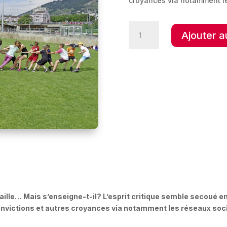
croyances via notamment le
quantité
Ajouter a
de
En
classe,
une
place
pour
l’esprit
critique
?
availle… Mais s’enseigne-t-il? L’esprit critique semble secoué 
nvictions et autres croyances via notamment les réseaux soc