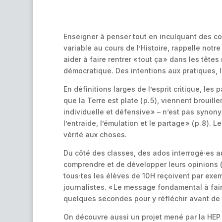
Enseigner à penser tout en inculquant des con
variable au cours de l’Histoire, rappelle notre
aider à faire rentrer « tout ça » dans les têtes
démocratique. Des intentions aux pratiques, l
En définitions larges de l’esprit critique, le
que la Terre est plate ( p. 5 ), viennent broui
individuelle et défensive » – n’est pas synony
l’entraide, l’émulation et le partage » ( p. 8 ).
vérité aux choses.
Du côté des classes, des ados interrogé·es au 
comprendre et de développer leurs opinions ( p
tous·tes les élèves de 10 H reçoivent par ex
journalistes. « Le message fondamental à fair
quelques secondes pour y réfléchir avant de la
On découvre aussi un projet mené par la HEP V