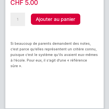
CHF
5.00
quantité
A
Ajouter au panier
de
l
La
t
note
e
en
r
pleine
Si beaucoup de parents demandent des notes,
n
évaluation
c’est parce qu’elles représentent un critère connu,
a
puisque c’est le système qu’ils avaient eux-mêmes
t
à l’école. Pour eux, il s’agit d’une « référence
i
sûre ».
v
e
: