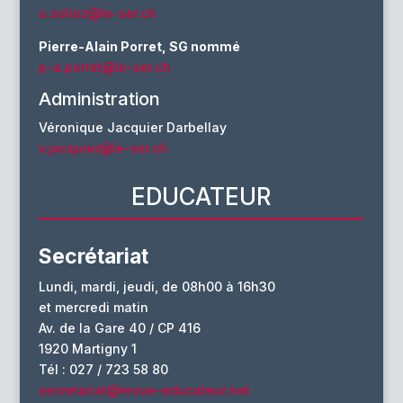
o.solioz@le-ser.ch
Pierre-Alain Porret, SG nommé
p-a.porret@le-ser.ch
Administration
Véronique Jacquier Darbellay
v.jacquier@le-ser.ch
EDUCATEUR
Secrétariat
Lundi, mardi, jeudi, de 08h00 à 16h30
et mercredi matin
Av. de la Gare 40 / CP 416
1920 Martigny 1
Tél : 027 / 723 58 80
secretariat@revue-educateur.net