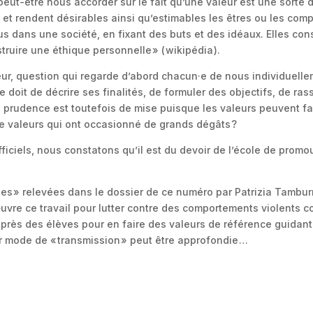
eut-être nous accorder sur le fait qu’une valeur est une sorte
tous
es et rendent désirables ainsi qu’estimables les êtres ou les com
dus dans une société, en fixant des buts et des idéaux. Elles co
ruire une éthique personnelle » ( wikipédia ).
aleur, question qui regarde d’abord chacun·e de nous individuel
 se doit de décrire ses finalités, de formuler des objectifs, de r
 prudence est toutefois de mise puisque les valeurs peuvent fav
de valeurs qui ont occasionné de grands dégâts ?
 officiels, nous constatons qu’il est du devoir de l’école de prom
les » relevées dans le dossier de ce numéro par Patrizia Tamburrin
uvre ce travail pour lutter contre des comportements violents c
auprès des élèves pour en faire des valeurs de référence guidant 
r mode de « transmission » peut être approfondie …