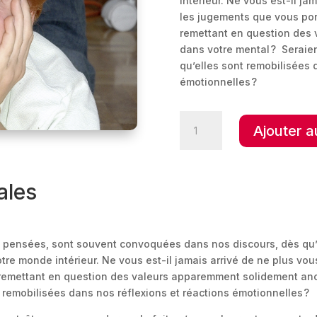
intérieur. Ne vous est-il ja
les jugements que vous port
remettant en question des
dans votre mental ? Seraien
qu’elles sont remobilisées 
émotionnelles ?
quantité
Ajouter a
de
Le
devenir
des
ales
valeurs
à
l'école,
pensées, sont souvent convoquées dans nos discours, dès qu’un
une
notre monde intérieur. Ne vous est-il jamais arrivé de ne plus v
préoccupation
n remettant en question des valeurs apparemment solidement anc
de
 remobilisées dans nos réflexions et réactions émotionnelles ?
toutes
et