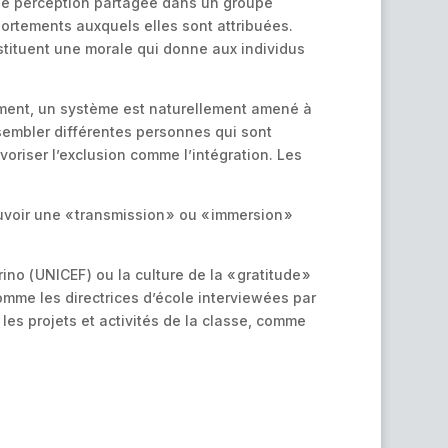
 de perception partagée dans un groupe
portements auxquels elles sont attribuées.
nstituent une morale qui donne aux individus
lement, un système est naturellement amené à
assembler différentes personnes qui sont
oriser l’exclusion comme l’intégration. Les
ouvoir une « transmission » ou « immersion »
o ( UNICEF ) ou la culture de la « gratitude »
omme les directrices d’école interviewées par
les projets et activités de la classe, comme