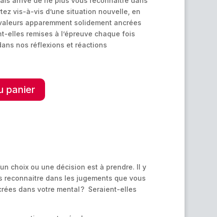
mais arrivé de ne plus vous reconnaitre dans
ez vis-à-vis d’une situation nouvelle, en
 valeurs apparemment solidement ancrées
t-elles remises à l’épreuve chaque fois
dans nos réflexions et réactions
A
u panier
l
t
e
r
n
a
t
 choix ou une décision est à prendre. Il y
i
ous reconnaitre dans les jugements que vous
v
rées dans votre mental ? Seraient-elles
e
: