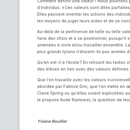
Comment définir une valeur ? Nous pourrons p
d’individus. « Ces valeurs sont dites parfait
Elles peuvent orienter les actions des indivi
les moyens de juger leurs actes et de se const
Au-delà de la pertinence de telle ou telle v
faire des choix et à se positionner, puisqu’il
amenées à vivre et/ou travailler ensemble. La
plus grands tyrans n’étaient-ils pas animés 
Qu’en est-il à l’école ? En relisant les textes
des élèves en lien avec des valeurs définies.
Que l’on travaille avec les valeurs « universel
abordée par Fabrice Dini, que l’on mette en œ
Claire Spring ou qu’elles soient explicitées 
le propose Aude Ramseier, la question de leu
Yviane Rouiller