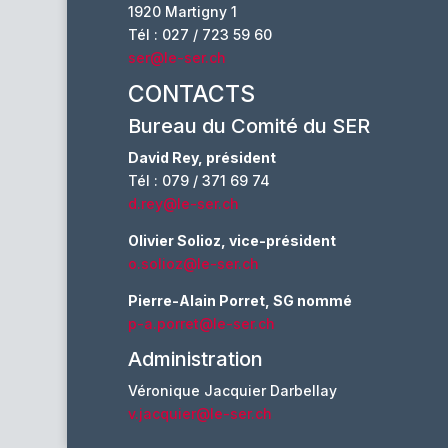
1920 Martigny 1
Tél : 027 / 723 59 60
ser@le-ser.ch
CONTACTS
Bureau du Comité du SER
David Rey, président
Tél : 079 / 371 69 74
d.rey@le-ser.ch
Olivier Solioz, vice-président
o.solioz@le-ser.ch
Pierre-Alain Porret, SG nommé
p-a.porret@le-ser.ch
Administration
Véronique Jacquier Darbellay
v.jacquier@le-ser.ch