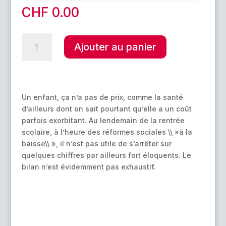
CHF
0.00
quantité
A
Ajouter au panier
de
l
L'enfant
t
:
e
une
r
histoire
Un enfant, ça n’a pas de prix, comme la santé
n
d'argent
d’ailleurs dont on sait pourtant qu’elle a un coût
a
?
parfois exorbitant. Au lendemain de la rentrée
t
scolaire, à l’heure des réformes sociales \\ »à la
i
baisse\\ », il n’est pas utile de s’arrêter sur
v
quelques chiffres par ailleurs fort éloquents. Le
e
bilan n’est évidemment pas exhaustif.
: