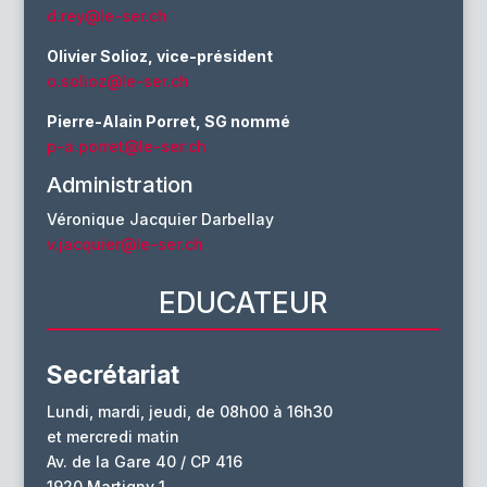
d.rey@le-ser.ch
Olivier Solioz, vice-président
o.solioz@le-ser.ch
Pierre-Alain Porret, SG nommé
p-a.porret@le-ser.ch
Administration
Véronique Jacquier Darbellay
v.jacquier@le-ser.ch
EDUCATEUR
Secrétariat
Lundi, mardi, jeudi, de 08h00 à 16h30
et mercredi matin
Av. de la Gare 40 / CP 416
1920 Martigny 1