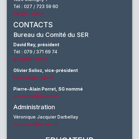
Tél : 027 / 723 59 60
ser@le-ser.ch
CONTACTS
Bureau du Comité du SER
David Rey, président
Tél : 079 / 371 69 74
d.rey@le-ser.ch
Olivier Solioz, vice-président
o.solioz@le-ser.ch
Pierre-Alain Porret, SG nommé
p-a.porret@le-ser.ch
Administration
Véronique Jacquier Darbellay
v.jacquier@le-ser.ch