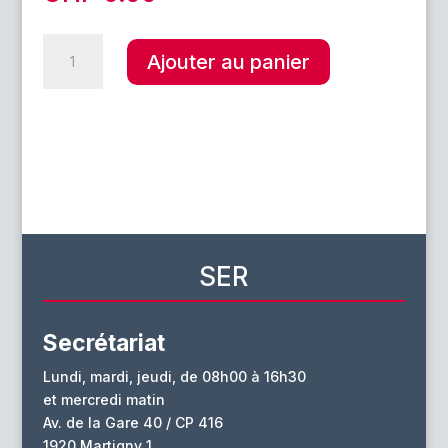
quantité
A
Ajouter au panier
de
l
Les
t
premiers
e
de
r
classe
n
a
t
i
v
SER
e
:
Secrétariat
Lundi, mardi, jeudi, de 08h00 à 16h30
et mercredi matin
Av. de la Gare 40 / CP 416
1920 Martigny 1