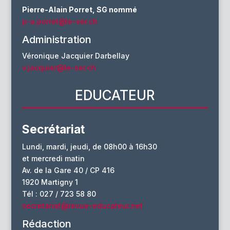
Pierre-Alain Porret, SG nommé
p-a.porret@le-ser.ch
Administration
Véronique Jacquier Darbellay
v.jacquier@le-ser.ch
EDUCATEUR
Secrétariat
Lundi, mardi, jeudi, de 08h00 à 16h30
et mercredi matin
Av. de la Gare 40 / CP 416
1920 Martigny 1
Tél : 027 / 723 58 80
secretariat@revue-educateur.net
Rédaction