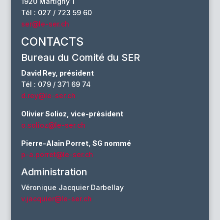
1920 Martigny 1
Tél : 027 / 723 59 60
ser@le-ser.ch
CONTACTS
Bureau du Comité du SER
David Rey, président
Tél : 079 / 371 69 74
d.rey@le-ser.ch
Olivier Solioz, vice-président
o.solioz@le-ser.ch
Pierre-Alain Porret, SG nommé
p-a.porret@le-ser.ch
Administration
Véronique Jacquier Darbellay
v.jacquier@le-ser.ch