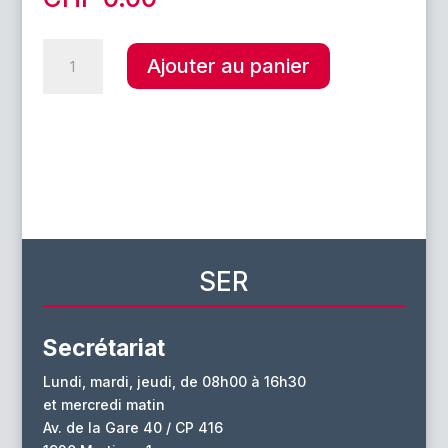
quantité
A
Ajouter au panier
de
l
L'image
t
du
e
maître
r
idéal
n
a
t
i
v
SER
e
:
Secrétariat
Lundi, mardi, jeudi, de 08h00 à 16h30
et mercredi matin
Av. de la Gare 40 / CP 416