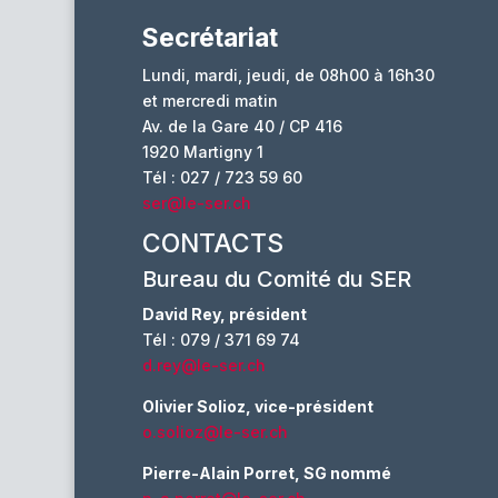
Secrétariat
Lundi, mardi, jeudi, de 08h00 à 16h30
et mercredi matin
Av. de la Gare 40 / CP 416
1920 Martigny 1
Tél : 027 / 723 59 60
ser@le-ser.ch
CONTACTS
Bureau du Comité du SER
David Rey, président
Tél : 079 / 371 69 74
d.rey@le-ser.ch
Olivier Solioz, vice-président
o.solioz@le-ser.ch
Pierre-Alain Porret, SG nommé