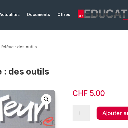
Actualités
Documents
Offres
l’élève : des outils
 : des outils
CHF
5.00
quantité
Ajouter a
de
L'implication
de