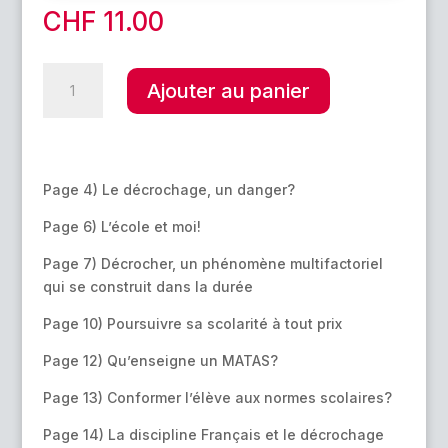
CHF
11.00
quantité
A
Ajouter au panier
de
l
Quand
t
le
e
décrochage
r
menace…
Page 4) Le décrochage, un danger?
n
a
Page 6) L’école et moi!
t
i
Page 7) Décrocher, un phénomène multifactoriel
v
qui se construit dans la durée
e
Page 10) Poursuivre sa scolarité à tout prix
:
Page 12) Qu’enseigne un MATAS?
Page 13) Conformer l’élève aux normes scolaires?
Page 14) La discipline Français et le décrochage