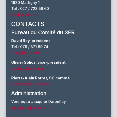
1920 Martigny 1
Tél : 027 / 723 59 60
ser@le-ser.ch
CONTACTS
Bureau du Comité du SER
David Rey, président
Tél : 079 / 371 69 74
d.rey@le-ser.ch
Olivier Solioz, vice-président
o.solioz@le-ser.ch
Pierre-Alain Porret, SG nommé
p-a.porret@le-ser.ch
Administration
Véronique Jacquier Darbellay
v.jacquier@le-ser.ch