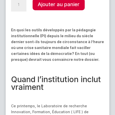
quantité
A
Ajouter au panier
de
l
Soignons
t
le
e
milieu
r
!
En quoi les outils développés par la pédagogie
n
Avec
institutionnelle (PI) depuis le milieu du siècle
a
la
dernier sont-ils toujours de circonstance à l’heure
t
pédagogie
où une crise sanitaire mondiale fait vaciller
i
institutionnelle
certaines idées de la démocratie? En tout (ou
v
presque) devrait vous convaincre notre dossier.
e
:
Quand l’institution inclut
vraiment
Ce printemps, le Laboratoire de recherche
Innovation, Formation, Éducation ( LIFE ) de