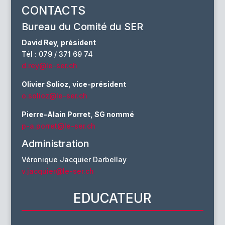
CONTACTS
Bureau du Comité du SER
David Rey, président
Tél : 079 / 371 69 74
d.rey@le-ser.ch
Olivier Solioz, vice-président
o.solioz@le-ser.ch
Pierre-Alain Porret, SG nommé
p-a.porret@le-ser.ch
Administration
Véronique Jacquier Darbellay
v.jacquier@le-ser.ch
EDUCATEUR