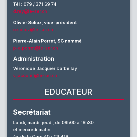
Tél : 079 / 371 69 74
d.rey@le-ser.ch
Olivier Solioz, vice-président
o.solioz@le-ser.ch
Pierre-Alain Porret, SG nommé
p-a.porret@le-ser.ch
Administration
Véronique Jacquier Darbellay
v.jacquier@le-ser.ch
EDUCATEUR
Secrétariat
Lundi, mardi, jeudi, de 08h00 à 16h30
et mercredi matin
Av. de la Gare 40 / CP 416