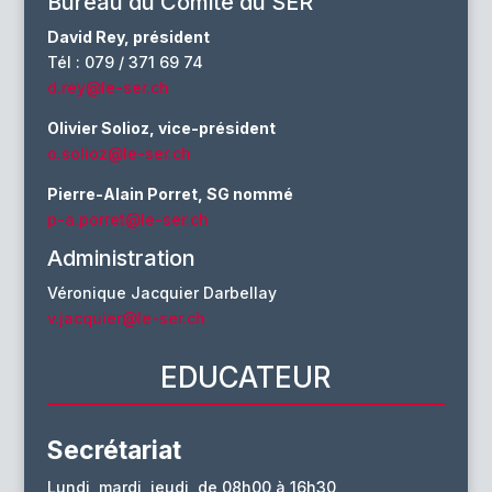
Bureau du Comité du SER
David Rey, président
Tél : 079 / 371 69 74
d.rey@le-ser.ch
Olivier Solioz, vice-président
o.solioz@le-ser.ch
Pierre-Alain Porret, SG nommé
p-a.porret@le-ser.ch
Administration
Véronique Jacquier Darbellay
v.jacquier@le-ser.ch
EDUCATEUR
Secrétariat
Lundi, mardi, jeudi, de 08h00 à 16h30