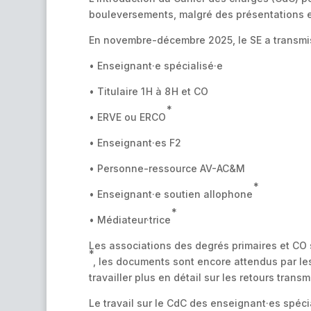
bouleversements, malgré des présentations e
En novembre-décembre 2025, le SE a transmis 
• Enseignant·e spécialisé·e
• Titulaire 1 H à 8 H et CO
*
• ERVE ou ERCO
• Enseignant·es F2
• Personne-ressource AV-AC&M
*
• Enseignant·e soutien allophone
*
• Médiateur·trice
Les associations des degrés primaires et CO 
*
, les documents sont encore attendus par le
travailler plus en détail sur les retours transm
Le travail sur le CdC des enseignant·es spécia