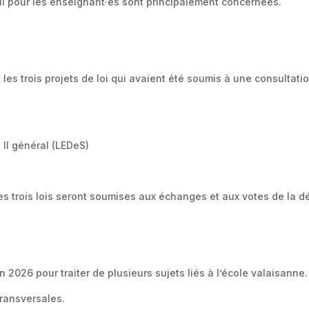
il pour les enseignant·es sont principalement concernées.
 les trois projets de loi qui avaient été soumis à une consulta
 II général (LEDeS)
es trois lois seront soumises aux échanges et aux votes de la d
2026 pour traiter de plusieurs sujets liés à l’école valaisanne. 
ransversales.