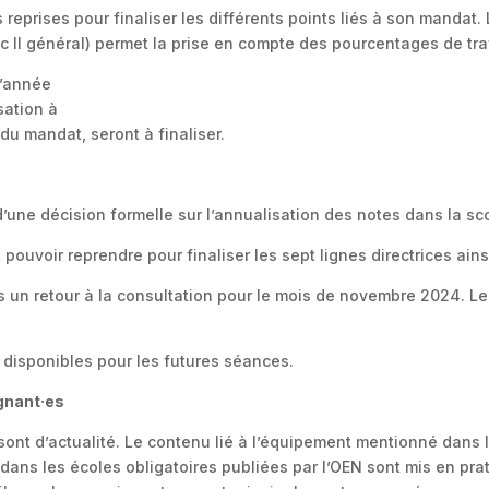
reprises pour finaliser les différents points liés à son mandat.
Sec II général) permet la prise en compte des pourcentages de tra
l’année
sation à
du mandat, seront à finaliser.
’une décision formelle sur l’annualisation des notes dans la scol
pouvoir reprendre pour finaliser les sept lignes directrices ains
s un retour à la consultation pour le mois de novembre 2024. Le
 disponibles pour les futures séances.
gnant·es
ont d’actualité. Le contenu lié à l’équipement mentionné dans le
ns les écoles obligatoires publiées par l’OEN sont mis en prati