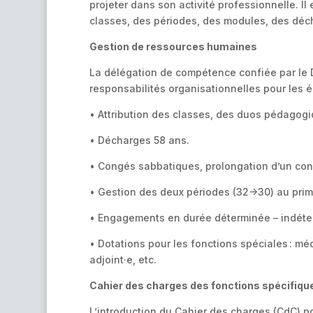
projeter dans son activité professionnelle. Il
classes, des périodes, des modules, des déch
Gestion de ressources humaines
La délégation de compétence confiée par le D
responsabilités organisationnelles pour les é
• Attribution des classes, des duos pédagogiqu
• Décharges 58 ans.
• Congés sabbatiques, prolongation d’un cong
• Gestion des deux périodes (32->30) au prim
• Engagements en durée déterminée – indét
• Dotations pour les fonctions spéciales : m
adjoint·e, etc.
Cahier des charges des fonctions spécifiqu
L’introduction du Cahier des charges (CdC) p