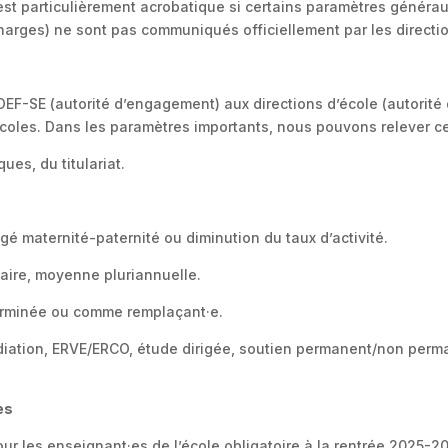
 est particulièrement acrobatique si certains paramètres générau
arges) ne sont pas communiqués officiellement par les directio
EF-SE (autorité d’engagement) aux directions d’école (autorité 
coles. Dans les paramètres importants, nous pouvons relever cer
es, du titulariat.
é maternité-paternité ou diminution du taux d’activité.
aire, moyenne pluriannuelle.
erminée ou comme remplaçant·e.
édiation, ERVE/ERCO, étude dirigée, soutien permanent/non per
es
our les enseignant·es de l’école obligatoire à la rentrée 2025-