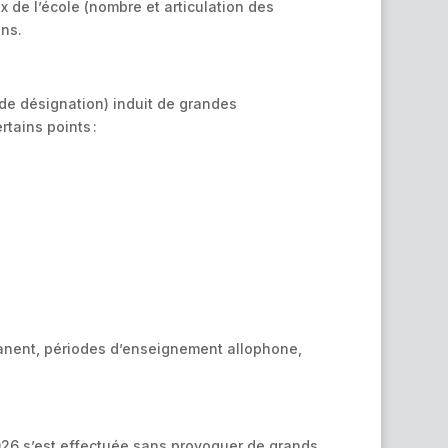
x de l’école (nombre et articulation des
ns.
de désignation) induit de grandes
tains points :
manent, périodes d’enseignement allophone,
2026 s’est effectuée sans provoquer de grands