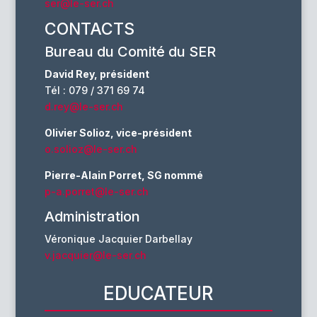
ser@le-ser.ch
CONTACTS
Bureau du Comité du SER
David Rey, président
Tél : 079 / 371 69 74
d.rey@le-ser.ch
Olivier Solioz, vice-président
o.solioz@le-ser.ch
Pierre-Alain Porret, SG nommé
p-a.porret@le-ser.ch
Administration
Véronique Jacquier Darbellay
v.jacquier@le-ser.ch
EDUCATEUR