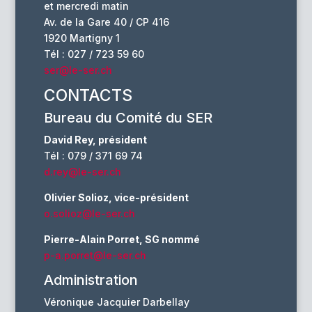
et mercredi matin
Av. de la Gare 40 / CP 416
1920 Martigny 1
Tél : 027 / 723 59 60
ser@le-ser.ch
CONTACTS
Bureau du Comité du SER
David Rey, président
Tél : 079 / 371 69 74
d.rey@le-ser.ch
Olivier Solioz, vice-président
o.solioz@le-ser.ch
Pierre-Alain Porret, SG nommé
p-a.porret@le-ser.ch
Administration
Véronique Jacquier Darbellay