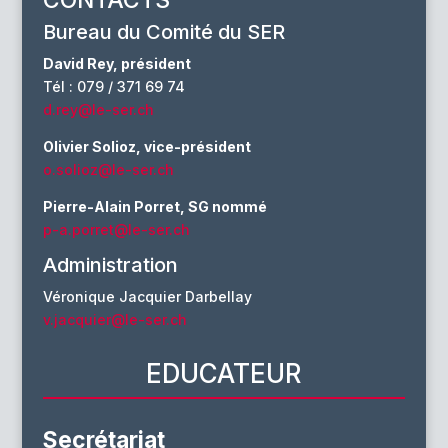
Bureau du Comité du SER
David Rey, président
Tél : 079 / 371 69 74
d.rey@le-ser.ch
Olivier Solioz, vice-président
o.solioz@le-ser.ch
Pierre-Alain Porret, SG nommé
p-a.porret@le-ser.ch
Administration
Véronique Jacquier Darbellay
v.jacquier@le-ser.ch
EDUCATEUR
Secrétariat