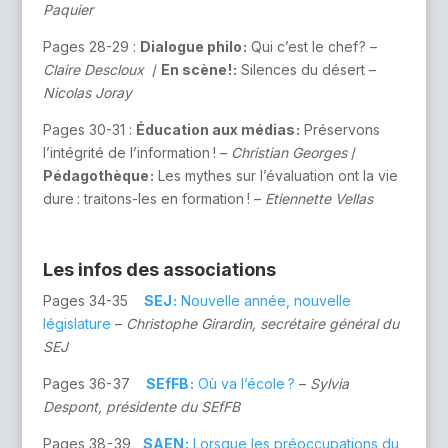
Paquier
Pages 28-29 :
Dialogue philo :
Qui c’est le chef ? –
Claire Descloux
/
En scène ! :
Silences du désert –
Nicolas Joray
Pages 30-31 :
Éducation aux médias :
Préservons
l’intégrité de l’information ! –
Christian Georges
/
Pédagothèque :
Les mythes sur l’évaluation ont la vie
dure : traitons-les en formation ! –
Etiennette Vellas
Les infos des associations
Pages 34-35
SEJ :
Nouvelle année, nouvelle
législature
–
Christophe Girardin, secrétaire général du
SEJ
Pages 36- 37
SEfFB :
Où va l’école ?
–
Sylvia
Despont, présidente du SEfFB
Pages 38 - 39
SAEN :
Lorsque les préoccupations du