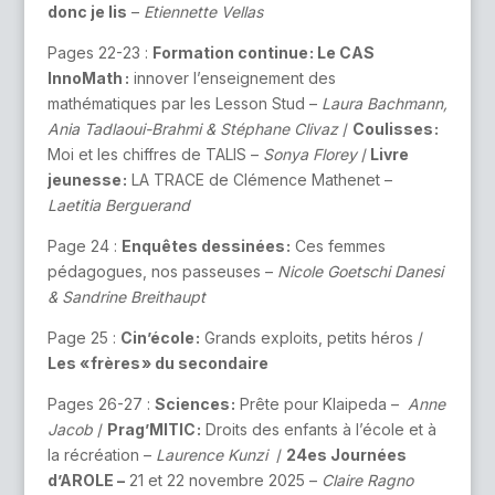
donc je lis
–
Etiennette Vellas
Pages 22-23 :
Formation continue : Le CAS
InnoMath :
innover l’enseignement des
mathématiques par les Lesson Stud –
Laura Bachmann,
Ania Tadlaoui-Brahmi & Stéphane Clivaz
/
Coulisses :
Moi et les chiffres de TALIS –
Sonya Florey
/
Livre
jeunesse :
LA TRACE de Clémence Mathenet –
Laetitia Berguerand
Page 24 :
Enquêtes dessinées :
Ces femmes
pédagogues, nos passeuses –
Nicole Goetschi Danesi
& Sandrine Breithaupt
Page 25 :
Cin’école :
Grands exploits, petits héros /
Les « frères » du secondaire
Pages 26-27 :
Sciences :
Prête pour Klaipeda –
Anne
Jacob
/
Prag’MITIC :
Droits des enfants à l’école et à
la récréation –
Laurence Kunzi
/
24es Journées
d’AROLE –
21 et 22 novembre 2025 –
Claire Ragno