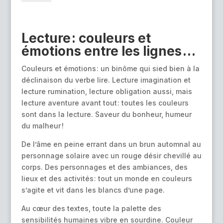
Semaine
t
romande
e
de
r
Lecture : couleurs et
la
n
émotions
entre les lignes …
lecture
a
–
t
Couleurs et émotions : un binôme qui sied bien à la
Lecture
i
déclinaison du verbe lire. Lecture imagination et
en
v
lecture rumination, lecture obligation aussi, mais
couleurs
e
lecture aventure avant tout : toutes les couleurs
:
sont dans la lecture. Saveur du bonheur, humeur
du malheur !
De l’âme en peine errant dans un brun automnal au
personnage solaire avec un rouge désir chevillé au
corps. Des personnages et des ambiances, des
lieux et des activités : tout un monde en couleurs
s’agite et vit dans les blancs d’une page.
Au cœur des textes, toute la palette des
sensibilités humaines vibre en sourdine. Couleur