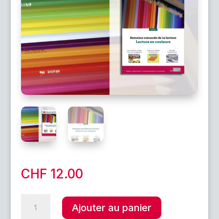
CHF
12.00
quantité
A
Ajouter au panier
de
l