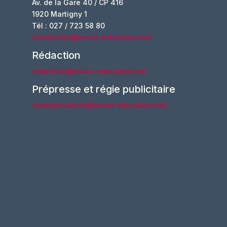
Av. de la Gare 40 / CP 416
1920 Martigny 1
Tél : 027 / 723 58 80
secretariat@revue-educateur.net
Rédaction
redaction@revue-educateur.net
Prépresse et régie publicitaire
communication@revue-educateur.net