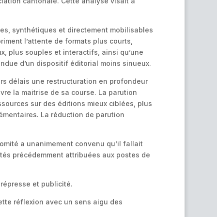
tion cantonale. Cette analyse visait à
es, synthétiques et directement mobilisables
iment l’attente de formats plus courts,
, plus souples et interactifs, ainsi qu’une
endue d’un dispositif éditorial moins sinueux.
rs délais une restructuration en profondeur
vre la maitrise de sa course. La parution
sources sur des éditions mieux ciblées, plus
émentaires. La réduction de parution
comité a unanimement convenu qu’il fallait
lités précédemment attribuées aux postes de
répresse et publicité.
tte réflexion avec un sens aigu des