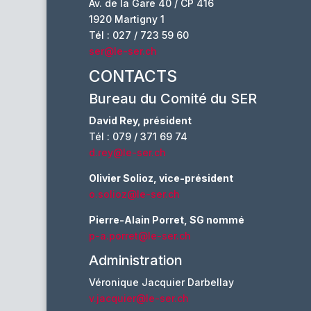
Av. de la Gare 40 / CP 416
1920 Martigny 1
Tél : 027 / 723 59 60
ser@le-ser.ch
CONTACTS
Bureau du Comité du SER
David Rey, président
Tél : 079 / 371 69 74
d.rey@le-ser.ch
Olivier Solioz, vice-président
o.solioz@le-ser.ch
Pierre-Alain Porret, SG nommé
p-a.porret@le-ser.ch
Administration
Véronique Jacquier Darbellay
v.jacquier@le-ser.ch