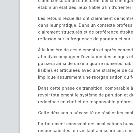
d’une consultation structurée, démarche éga
établir un état des lieux fiable afin d’orient
Les retours recueillis ont clairement démont
dans leur pratique. Dans un contexte professi
clairement structurés et de préférence étroite
réflexion sur la fréquence de parution et sur 
À la lumière de ces éléments et après concert
afin d’accompagner l’évolution des usages et 
passera ainsi de onze à quatre numéros habit
lisibles et articulées avec une stratégie de
implique assurément une réorganisation du f
Dans cette phase de transition, comparable à
revoir totalement le système de parution et
rédactrice en chef et de responsable prépress
Cette décision a nécessité de résilier les con
Parfaitement conscient des implications huma
responsabilités, en veillant à inscrire ces ch