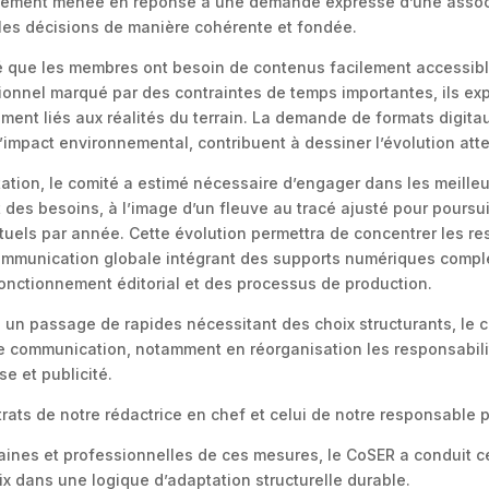
lement menée en réponse à une demande expresse d’une associa
er les décisions de manière cohérente et fondée.
ré que les membres ont besoin de contenus facilement accessibl
onnel marqué par des contraintes de temps importantes, ils expr
ment liés aux réalités du terrain. La demande de formats digitaux
l’impact environnemental, contribuent à dessiner l’évolution att
ation, le comité a estimé nécessaire d’engager dans les meilleu
des besoins, à l’image d’un fleuve au tracé ajusté pour poursui
uels par année. Cette évolution permettra de concentrer les res
 communication globale intégrant des supports numériques compl
onctionnement éditorial et des processus de production.
 un passage de rapides nécessitant des choix structurants, le 
 de communication, notamment en réorganisation les responsabi
e et publicité.
trats de notre rédactrice en chef et celui de notre responsable p
ines et professionnelles de ces mesures, le CoSER a conduit ce
oix dans une logique d’adaptation structurelle durable.