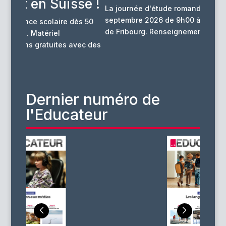
se !
La journée d'étude romande aura lieu le 23
La thém
septembre 2026 de 9h00 à 16h30 à l'Université
énergét
ès 50
de Fribourg. Renseignements et...
l’appro
aura...
vec des
Dernier numéro de
l'Educateur