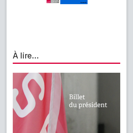
45ème Congrès du SER
« Enseigner, s’unir, se faire
entendre »
Programme et inscription (le Congrès du SER est
réservé à ses membres)
À lire...