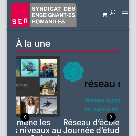
À la une
s
Réseau d’écoles21 :
ico
x au
Journée d’étude romande
d’é