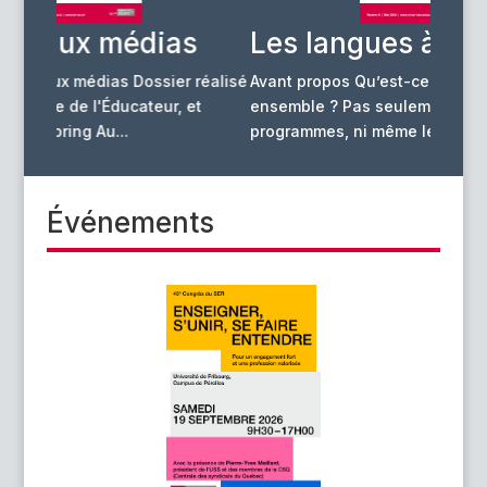
s
Les langues à l’école
Hor
déc
 réalisé
Avant propos Qu’est-ce qui fait tenir une école
et
ensemble ? Pas seulement les murs, ni les
programmes, ni même les...
Événements