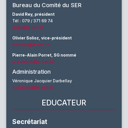
Bureau du Comité du SER
David Rey, président
Tél : 079 / 371 69 74
d.rey@le-ser.ch
Olivier Solioz, vice-président
o.solioz@le-ser.ch
Pierre-Alain Porret, SG nommé
p-a.porret@le-ser.ch
Administration
Véronique Jacquier Darbellay
v.jacquier@le-ser.ch
EDUCATEUR
Secrétariat